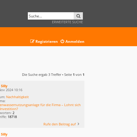
SUCHE
ERWEITERTE SUCHE
Registrieren
Anmelden
Die Suche ergab 3 Treffer • Seite
1
von
1
n
Silly
Nov 2024 10:16
um:
Nachhaltigkeit
ma:
enwassernutzungsanlage für die Firma – Lohnt sich
Investition?
worten:
2
iffe:
18718
Rufe den Beitrag auf
n
Silly