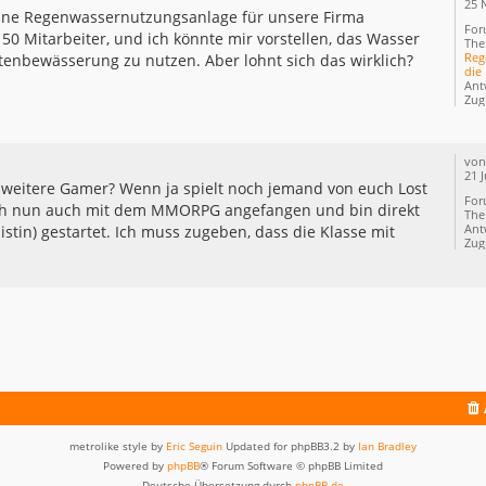
25 
eine Regenwassernutzungsanlage für unsere Firma
For
a 50 Mitarbeiter, und ich könnte mir vorstellen, das Wasser
The
Reg
tenbewässerung zu nutzen. Aber lohnt sich das wirklich?
die 
Ant
Zugr
vo
21 J
h weitere Gamer? Wenn ja spielt noch jemand von euch Lost
For
ich nun auch mit dem MMORPG angefangen und bin direkt
Th
Ant
stin) gestartet. Ich muss zugeben, dass die Klasse mit
Zugr
metrolike style by
Eric Seguin
Updated for phpBB3.2 by
Ian Bradley
Powered by
phpBB
® Forum Software © phpBB Limited
Deutsche Übersetzung durch
phpBB.de