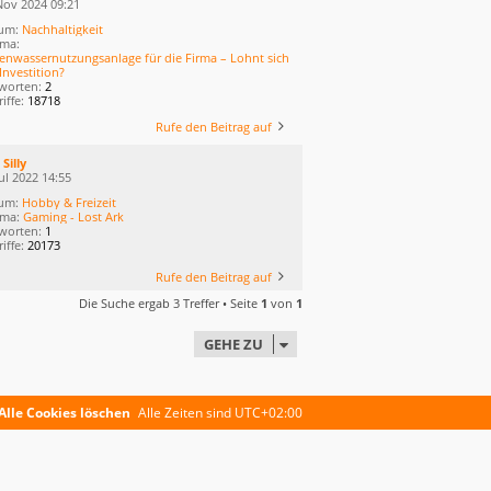
Nov 2024 09:21
um:
Nachhaltigkeit
ma:
enwassernutzungsanlage für die Firma – Lohnt sich
Investition?
worten:
2
iffe:
18718
Rufe den Beitrag auf
n
Silly
ul 2022 14:55
um:
Hobby & Freizeit
ema:
Gaming - Lost Ark
worten:
1
iffe:
20173
Rufe den Beitrag auf
Die Suche ergab 3 Treffer • Seite
1
von
1
GEHE ZU
Alle Cookies löschen
Alle Zeiten sind
UTC+02:00