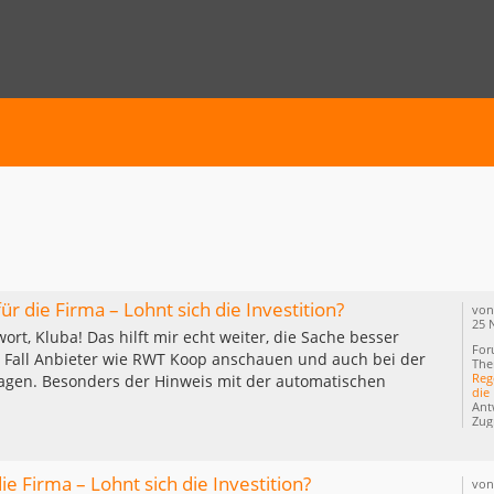
E SUCHE
 die Firma – Lohnt sich die Investition?
vo
25 
ort, Kluba! Das hilft mir echt weiter, die Sache besser
For
n Fall Anbieter wie RWT Koop anschauen und auch bei der
The
Reg
agen. Besonders der Hinweis mit der automatischen
die 
Ant
Zugr
 Firma – Lohnt sich die Investition?
vo