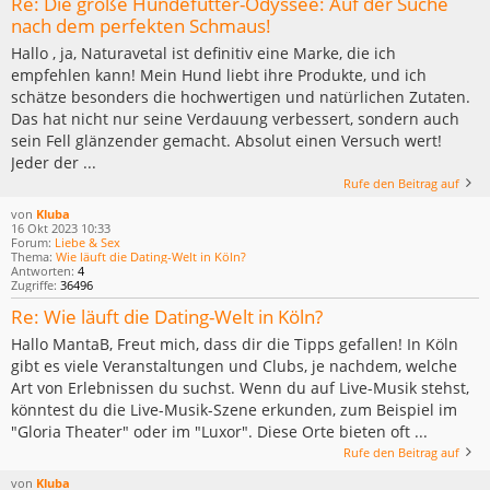
Re: Die große Hundefutter-Odyssee: Auf der Suche
nach dem perfekten Schmaus!
Hallo , ja, Naturavetal ist definitiv eine Marke, die ich
empfehlen kann! Mein Hund liebt ihre Produkte, und ich
schätze besonders die hochwertigen und natürlichen Zutaten.
Das hat nicht nur seine Verdauung verbessert, sondern auch
sein Fell glänzender gemacht. Absolut einen Versuch wert!
Jeder der ...
Rufe den Beitrag auf
von
Kluba
16 Okt 2023 10:33
Forum:
Liebe & Sex
Thema:
Wie läuft die Dating-Welt in Köln?
Antworten:
4
Zugriffe:
36496
Re: Wie läuft die Dating-Welt in Köln?
Hallo MantaB, Freut mich, dass dir die Tipps gefallen! In Köln
gibt es viele Veranstaltungen und Clubs, je nachdem, welche
Art von Erlebnissen du suchst. Wenn du auf Live-Musik stehst,
könntest du die Live-Musik-Szene erkunden, zum Beispiel im
"Gloria Theater" oder im "Luxor". Diese Orte bieten oft ...
Rufe den Beitrag auf
von
Kluba