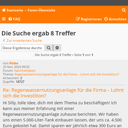
Startseite
Foren-Übersicht
FAQ
Registrieren
Anmelden
c
Die Suche ergab 8 Treffer
Zur erweiterten Suche
SUCHE
ERWEITERTE SUCHE
Die Suche ergab 8 Treffer • Seite
1
von
1
von
Kluba
25 Nov 2024 09:53
Forum:
Nachhaltigkeit
Thema:
Regenwassernutzungsanlage für die Firma – Lohnt sich die Investition?
Antworten:
2
Zugriffe:
18727
Re: Regenwassernutzungsanlage für die Firma – Lohnt
sich die Investition?
Hi Silly, tolle Idee, dich mit dem Thema zu beschäftigen! Ich
kann aus meiner Erfahrung mit einer
Regenwassernutzungsanlage zuhause berichten. Wir haben
uns einen 5.000-Liter-Tank einbauen lassen, der uns ca. 4.500
Euro gekostet hat. Damit sparen wir jährlich etwa 300 Euro an