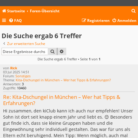
Startseite
Foren-Übersicht
FAQ
Registrieren
Anmelden
c
Die Suche ergab 6 Treffer
Zur erweiterten Suche
SUCHE
ERWEITERTE SUCHE
Die Suche ergab 6 Treffer • Seite
1
von
1
von
Rick
03 Jul 2025 14:51
Forum:
Sonstiges
Thema:
Kita-Dschungel in München – Wer hat Tipps & Erfahrungen?
Antworten:
3
Zugriffe:
10460
Re: Kita-Dschungel in München – Wer hat Tipps &
Erfahrungen?
Hi zusammen, den kiClub kann ich auch nur empfehlen! Unser
Sohn ist dort seit knapp einem Jahr und liebt es. 😊 Besonders
gut finde ich, dass sie kleine Gruppen haben und die
Eingewöhnung sehr individuell gestalten. Das war für uns als
Eltern echt beruhigend. Mein Tipp: Wenn möglich, auch mal