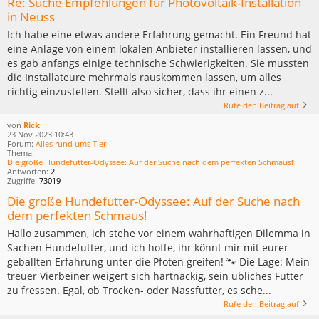
Re: Suche Empfehlungen für Photovoltaik-Installation
in Neuss
Ich habe eine etwas andere Erfahrung gemacht. Ein Freund hat
eine Anlage von einem lokalen Anbieter installieren lassen, und
es gab anfangs einige technische Schwierigkeiten. Sie mussten
die Installateure mehrmals rauskommen lassen, um alles
richtig einzustellen. Stellt also sicher, dass ihr einen z...
Rufe den Beitrag auf
von
Rick
23 Nov 2023 10:43
Forum:
Alles rund ums Tier
Thema:
Die große Hundefutter-Odyssee: Auf der Suche nach dem perfekten Schmaus!
Antworten:
2
Zugriffe:
73019
Die große Hundefutter-Odyssee: Auf der Suche nach
dem perfekten Schmaus!
Hallo zusammen, ich stehe vor einem wahrhaftigen Dilemma in
Sachen Hundefutter, und ich hoffe, ihr könnt mir mit eurer
geballten Erfahrung unter die Pfoten greifen! 🐾 Die Lage: Mein
treuer Vierbeiner weigert sich hartnäckig, sein übliches Futter
zu fressen. Egal, ob Trocken- oder Nassfutter, es sche...
Rufe den Beitrag auf