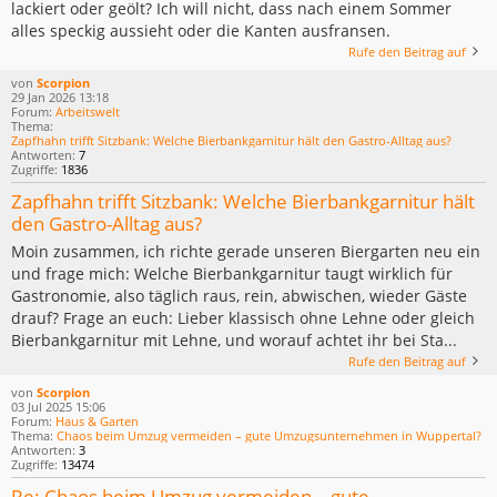
lackiert oder geölt? Ich will nicht, dass nach einem Sommer
alles speckig aussieht oder die Kanten ausfransen.
Rufe den Beitrag auf
von
Scorpion
29 Jan 2026 13:18
Forum:
Arbeitswelt
Thema:
Zapfhahn trifft Sitzbank: Welche Bierbankgarnitur hält den Gastro-Alltag aus?
Antworten:
7
Zugriffe:
1836
Zapfhahn trifft Sitzbank: Welche Bierbankgarnitur hält
den Gastro-Alltag aus?
Moin zusammen, ich richte gerade unseren Biergarten neu ein
und frage mich: Welche Bierbankgarnitur taugt wirklich für
Gastronomie, also täglich raus, rein, abwischen, wieder Gäste
drauf? Frage an euch: Lieber klassisch ohne Lehne oder gleich
Bierbankgarnitur mit Lehne, und worauf achtet ihr bei Sta...
Rufe den Beitrag auf
von
Scorpion
03 Jul 2025 15:06
Forum:
Haus & Garten
Thema:
Chaos beim Umzug vermeiden – gute Umzugsunternehmen in Wuppertal?
Antworten:
3
Zugriffe:
13474
Re: Chaos beim Umzug vermeiden – gute