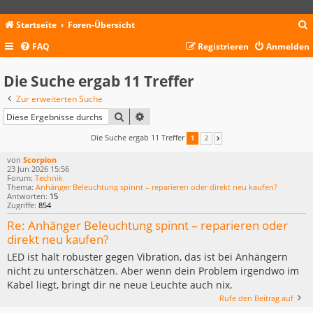
Startseite
Foren-Übersicht
FAQ
Registrieren
Anmelden
c
Die Suche ergab 11 Treffer
Zur erweiterten Suche
SUCHE
ERWEITERTE SUCHE
Die Suche ergab 11 Treffer
1
2
NÄCHSTE
von
Scorpion
23 Jun 2026 15:56
Forum:
Technik
Thema:
Anhänger Beleuchtung spinnt – reparieren oder direkt neu kaufen?
Antworten:
15
Zugriffe:
854
Re: Anhänger Beleuchtung spinnt – reparieren oder
direkt neu kaufen?
LED ist halt robuster gegen Vibration, das ist bei Anhängern
nicht zu unterschätzen. Aber wenn dein Problem irgendwo im
Kabel liegt, bringt dir ne neue Leuchte auch nix.
Rufe den Beitrag auf