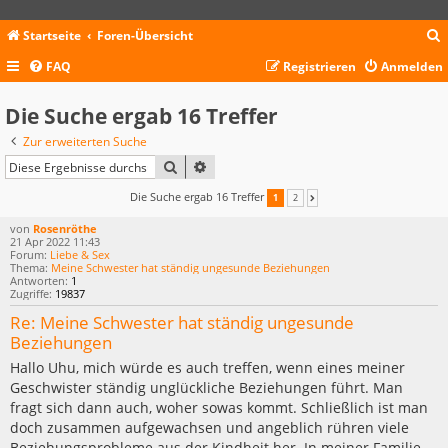
Startseite
Foren-Übersicht
FAQ
Registrieren
Anmelden
c
Die Suche ergab 16 Treffer
Zur erweiterten Suche
SUCHE
ERWEITERTE SUCHE
Die Suche ergab 16 Treffer
1
2
NÄCHSTE
von
Rosenröthe
21 Apr 2022 11:43
Forum:
Liebe & Sex
Thema:
Meine Schwester hat ständig ungesunde Beziehungen
Antworten:
1
Zugriffe:
19837
Re: Meine Schwester hat ständig ungesunde
Beziehungen
Hallo Uhu, mich würde es auch treffen, wenn eines meiner
Geschwister ständig unglückliche Beziehungen führt. Man
fragt sich dann auch, woher sowas kommt. Schließlich ist man
doch zusammen aufgewachsen und angeblich rühren viele
Beziehungsprobleme aus der Kindheit her. In meiner Familie