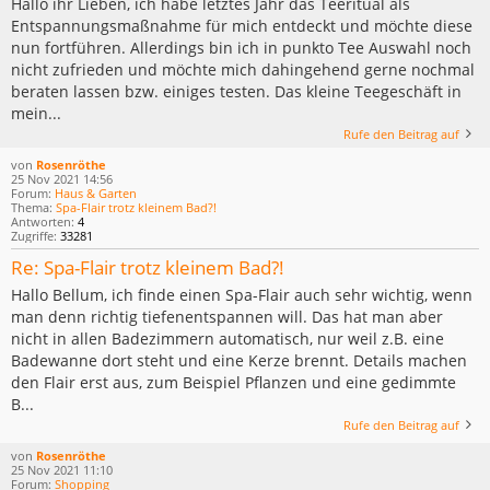
Hallo ihr Lieben, ich habe letztes Jahr das Teeritual als
Entspannungsmaßnahme für mich entdeckt und möchte diese
nun fortführen. Allerdings bin ich in punkto Tee Auswahl noch
nicht zufrieden und möchte mich dahingehend gerne nochmal
beraten lassen bzw. einiges testen. Das kleine Teegeschäft in
mein...
Rufe den Beitrag auf
von
Rosenröthe
25 Nov 2021 14:56
Forum:
Haus & Garten
Thema:
Spa-Flair trotz kleinem Bad?!
Antworten:
4
Zugriffe:
33281
Re: Spa-Flair trotz kleinem Bad?!
Hallo Bellum, ich finde einen Spa-Flair auch sehr wichtig, wenn
man denn richtig tiefenentspannen will. Das hat man aber
nicht in allen Badezimmern automatisch, nur weil z.B. eine
Badewanne dort steht und eine Kerze brennt. Details machen
den Flair erst aus, zum Beispiel Pflanzen und eine gedimmte
B...
Rufe den Beitrag auf
von
Rosenröthe
25 Nov 2021 11:10
Forum:
Shopping