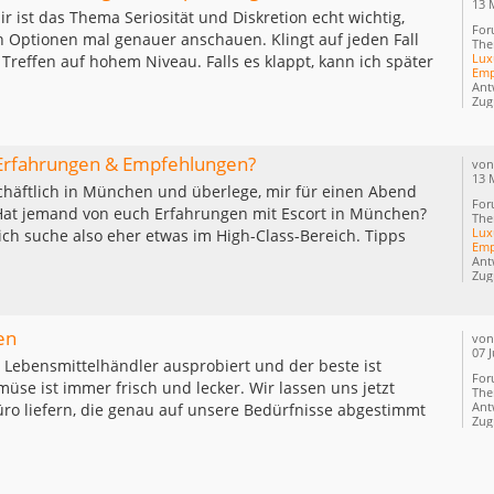
13 
ir ist das Thema Seriosität und Diskretion echt wichtig,
For
 Optionen mal genauer anschauen. Klingt auf jeden Fall
The
Lux
s Treffen auf hohem Niveau. Falls es klappt, kann ich später
Emp
Ant
Zugr
 Erfahrungen & Empfehlungen?
vo
13 
häftlich in München und überlege, mir für einen Abend
For
Hat jemand von euch Erfahrungen mit Escort in München?
The
Lux
 ich suche also eher etwas im High-Class-Bereich. Tipps
Emp
Ant
Zugr
en
vo
07 J
e Lebensmittelhändler ausprobiert und der beste ist
For
se ist immer frisch und lecker. Wir lassen uns jetzt
Th
Ant
üro liefern, die genau auf unsere Bedürfnisse abgestimmt
Zugr