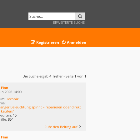
SUCHE
ERWEITERTE SUCHE
Registrieren
Anmelden
Die Suche ergab 4 Treffer • Seite
1
von
1
n
Finn
Jun 2026 14:00
um:
Technik
ma:
änger Beleuchtung spinnt – reparieren oder direkt
 kaufen?
worten:
15
iffe:
854
Rufe den Beitrag auf
n
Finn