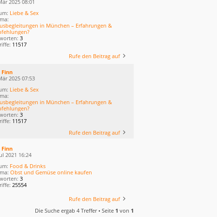
Mär 2025 08:01
um:
Liebe & Sex
ma:
usbegleitungen in München – Erfahrungen &
fehlungen?
worten:
3
iffe:
11517
Rufe den Beitrag auf
n
Finn
Mär 2025 07:53
um:
Liebe & Sex
ma:
usbegleitungen in München – Erfahrungen &
fehlungen?
worten:
3
iffe:
11517
Rufe den Beitrag auf
n
Finn
ul 2021 16:24
um:
Food & Drinks
ema:
Obst und Gemüse online kaufen
worten:
3
iffe:
25554
Rufe den Beitrag auf
Die Suche ergab 4 Treffer • Seite
1
von
1