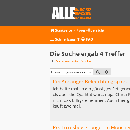
Startseite
Foren-Übersicht
Schnellzugriff
FAQ
Die Suche ergab 4 Treffer
Zur erweiterten Suche
SUCHE
ERWEITERT
Re: Anhänger Beleuchtung spinnt 
Ich hatte mal so ein günstiges Set ge
ok, aber die Qualität war… naja, China 
nicht das billigste nehmen. Auch hier gi
kauft zweimal.
Re: Luxusbegleitungen in Münche