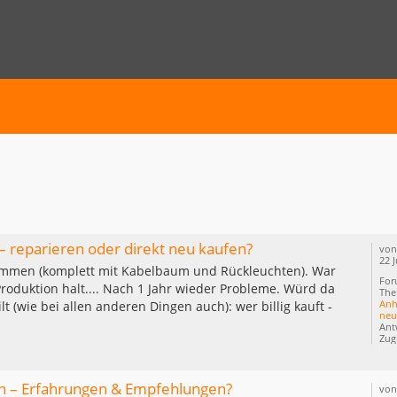
E SUCHE
– reparieren oder direkt neu kaufen?
vo
22 
nommen (komplett mit Kabelbaum und Rückleuchten). War
For
Produktion halt.... Nach 1 Jahr wieder Probleme. Würd da
The
Anh
lt (wie bei allen anderen Dingen auch): wer billig kauft -
neu
Ant
Zugr
n – Erfahrungen & Empfehlungen?
vo