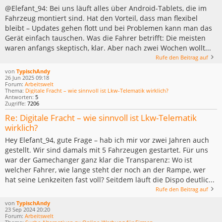
@Elefant_94: Bei uns läuft alles über Android-Tablets, die im
Fahrzeug montiert sind. Hat den Vorteil, dass man flexibel
bleibt – Updates gehen flott und bei Problemen kann man das
Gerät einfach tauschen. Was die Fahrer betrifft: Die meisten
waren anfangs skeptisch, klar. Aber nach zwei Wochen wollt...
Rufe den Beitrag auf
von
TypischAndy
26 Jun 2025 09:18
Forum:
Arbeitswelt
Thema:
Digitale Fracht – wie sinnvoll ist Lkw-Telematik wirklich?
Antworten:
5
Zugriffe:
7206
Re: Digitale Fracht – wie sinnvoll ist Lkw-Telematik
wirklich?
Hey Elefant_94, gute Frage – hab ich mir vor zwei Jahren auch
gestellt. Wir sind damals mit 5 Fahrzeugen gestartet. Für uns
war der Gamechanger ganz klar die Transparenz: Wo ist
welcher Fahrer, wie lange steht der noch an der Rampe, wer
hat seine Lenkzeiten fast voll? Seitdem läuft die Dispo deutlic...
Rufe den Beitrag auf
von
TypischAndy
23 Sep 2024 20:20
Forum:
Arbeitswelt