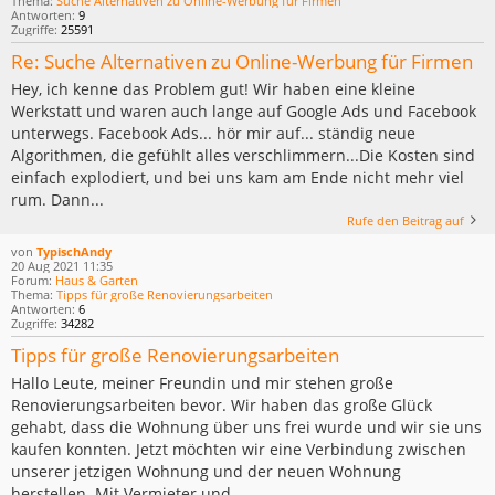
Thema:
Suche Alternativen zu Online-Werbung für Firmen
Antworten:
9
Zugriffe:
25591
Re: Suche Alternativen zu Online-Werbung für Firmen
Hey, ich kenne das Problem gut! Wir haben eine kleine
Werkstatt und waren auch lange auf Google Ads und Facebook
unterwegs. Facebook Ads... hör mir auf... ständig neue
Algorithmen, die gefühlt alles verschlimmern...Die Kosten sind
einfach explodiert, und bei uns kam am Ende nicht mehr viel
rum. Dann...
Rufe den Beitrag auf
von
TypischAndy
20 Aug 2021 11:35
Forum:
Haus & Garten
Thema:
Tipps für große Renovierungsarbeiten
Antworten:
6
Zugriffe:
34282
Tipps für große Renovierungsarbeiten
Hallo Leute, meiner Freundin und mir stehen große
Renovierungsarbeiten bevor. Wir haben das große Glück
gehabt, dass die Wohnung über uns frei wurde und wir sie uns
kaufen konnten. Jetzt möchten wir eine Verbindung zwischen
unserer jetzigen Wohnung und der neuen Wohnung
herstellen. Mit Vermieter und...