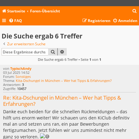
Startseite
Foren-Übersicht
FAQ
Registrieren
Anmelden
c
Die Suche ergab 6 Treffer
Zur erweiterten Suche
SUCHE
ERWEITERTE SUCHE
Die Suche ergab 6 Treffer • Seite
1
von
1
von
TypischAndy
03 Jul 2025 14:52
Forum:
Sonstiges
Thema:
Kita-Dschungel in München – Wer hat Tipps & Erfahrungen?
Antworten:
3
Zugriffe:
10457
Re: Kita-Dschungel in München – Wer hat Tipps &
Erfahrungen?
Danke euch beiden für die schnellen Rückmeldungen – das
hilft uns enorm weiter! Wir schauen uns den KiClub definitiv
mal an und setzen uns ran, ein paar Bewerbungen
fertigzumachen. Jetzt fühlen wir uns zumindest nicht mehr
ganz so verloren.