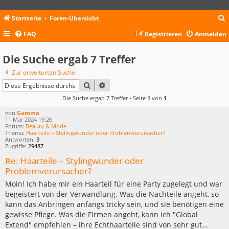
Startseite
Foren-Übersicht
FAQ
Registrieren
Anmelden
c
Die Suche ergab 7 Treffer
Zur erweiterten Suche
SUCHE
ERWEITERTE SUCHE
Die Suche ergab 7 Treffer • Seite
1
von
1
von
Gamma
11 Mär 2024 19:26
Forum:
Beauty & Mode
Thema:
Haarteile – Stylingwunder oder Problemverursacher?
Antworten:
3
Zugriffe:
29487
Re: Haarteile – Stylingwunder oder
Problemverursacher?
Moin! Ich habe mir ein Haarteil für eine Party zugelegt und war
begeistert von der Verwandlung. Was die Nachteile angeht, so
kann das Anbringen anfangs tricky sein, und sie benötigen eine
gewisse Pflege. Was die Firmen angeht, kann ich "Global
Extend" empfehlen – ihre Echthaarteile sind von sehr gut...