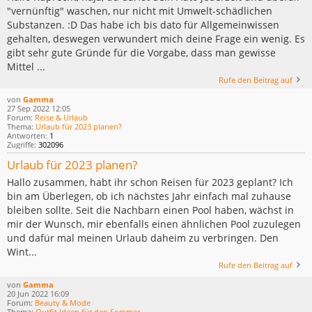
"vernünftig" waschen, nur nicht mit Umwelt-schädlichen
Substanzen. :D Das habe ich bis dato für Allgemeinwissen
gehalten, deswegen verwundert mich deine Frage ein wenig. Es
gibt sehr gute Gründe für die Vorgabe, dass man gewisse
Mittel ...
Rufe den Beitrag auf
von
Gamma
27 Sep 2022 12:05
Forum:
Reise & Urlaub
Thema:
Urlaub für 2023 planen?
Antworten:
1
Zugriffe:
302096
Urlaub für 2023 planen?
Hallo zusammen, habt ihr schon Reisen für 2023 geplant? Ich
bin am Überlegen, ob ich nächstes Jahr einfach mal zuhause
bleiben sollte. Seit die Nachbarn einen Pool haben, wächst in
mir der Wunsch, mir ebenfalls einen ähnlichen Pool zuzulegen
und dafür mal meinen Urlaub daheim zu verbringen. Den
Wint...
Rufe den Beitrag auf
von
Gamma
20 Jun 2022 16:09
Forum:
Beauty & Mode
Thema:
Outfit Ideen für den Sommer