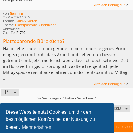
Rufe den Beitrag auf
von
Gamma
25 Mai 2022 10:55
Forum:
Haus & Garten
Thema:
Platzsparende Büroküche?
Antworten:
1
Zugriffe:
21719
Platzsparende Büroküche?
Hallo liebe Leute, ich bin gerade in mein neues, eigenes Büro
eingezogen und froh, dass Arbeit und Leben nun besser
getrennt sind. Jetzt merke ich aber, dass ich doch sehr viel Zeit
im Büro verbringe. Ursprünglich wollte ich eigentlich jede
Mittagspause nachhause fahren, um dort entspannt zu Mittag
...
Rufe den Beitrag auf
Die Suche ergab 7 Treffer • Seite
1
von
1
GEHE ZU
Diese Website nutzt Cookies, um dir den
bestmöglichen Komfort bei der Nutzung zu
Startseite
Foren-Übersicht
Alle Zeiten sind
UTC+02:00
bieten.
Mehr erfahren