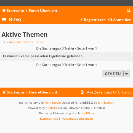
Startseite
Foren-Übersicht
FAQ
Registrieren
Anmelden
c
Aktive Themen
Zur erweiterten Suche
Die Suche ergab 0 Treffer • Seite
1
von
1
Es wurden keine passenden Ergebnisse gefunden.
Die Suche ergab 0 Treffer • Seite
1
von
1
GEHE ZU
Startseite
Foren-Übersicht
Alle Zeiten sind
UTC+02:00
metrolike style by
Eric Seguin
Updated for phpBB3.2 by
Ian Bradley
Powered by
phpBB
® Forum Software © phpBB Limited
Deutsche Übersetzung durch
phpBB.de
Datenschutz
|
Nutzungsbedingungen