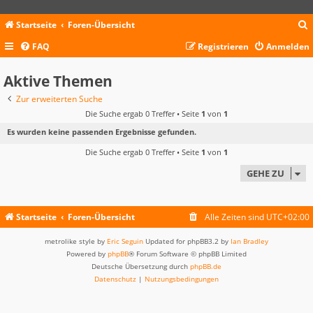
Startseite
Foren-Übersicht
FAQ
Registrieren
Anmelden
c
Aktive Themen
Zur erweiterten Suche
Die Suche ergab 0 Treffer • Seite
1
von
1
Es wurden keine passenden Ergebnisse gefunden.
Die Suche ergab 0 Treffer • Seite
1
von
1
GEHE ZU
Startseite
Foren-Übersicht
Alle Zeiten sind
UTC+02:00
metrolike style by
Eric Seguin
Updated for phpBB3.2 by
Ian Bradley
Powered by
phpBB
® Forum Software © phpBB Limited
Deutsche Übersetzung durch
phpBB.de
Datenschutz
|
Nutzungsbedingungen