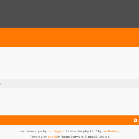
.
metrolike style by
Eric Seguin
Updated for phpBB3.2 by
Ian Bradley
Powered by
phpBB
® Forum Software © phpBB Limited