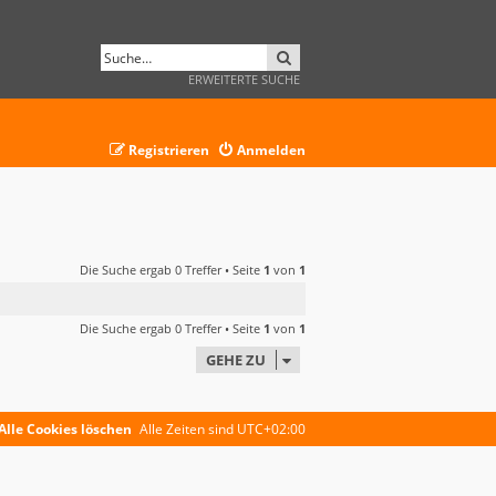
SUCHE
ERWEITERTE SUCHE
Registrieren
Anmelden
Die Suche ergab 0 Treffer • Seite
1
von
1
Die Suche ergab 0 Treffer • Seite
1
von
1
GEHE ZU
Alle Cookies löschen
Alle Zeiten sind
UTC+02:00