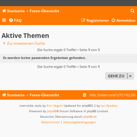
Startseite
Foren-Übersicht
FAQ
Registrieren
Anmelden
c
Aktive Themen
Zur erweiterten Suche
Die Suche ergab 0 Treffer • Seite
1
von
1
Es wurden keine passenden Ergebnisse gefunden.
Die Suche ergab 0 Treffer • Seite
1
von
1
GEHE ZU
Startseite
Foren-Übersicht
Alle Zeiten sind
UTC+02:00
metrolike style by
Eric Seguin
Updated for phpBB3.2 by
Ian Bradley
Powered by
phpBB
® Forum Software © phpBB Limited
Deutsche Übersetzung durch
phpBB.de
Datenschutz
|
Nutzungsbedingungen