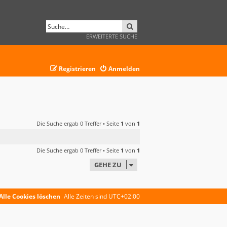
SUCHE
ERWEITERTE SUCHE
Registrieren
Anmelden
Die Suche ergab 0 Treffer • Seite
1
von
1
Die Suche ergab 0 Treffer • Seite
1
von
1
GEHE ZU
Alle Cookies löschen
Alle Zeiten sind
UTC+02:00