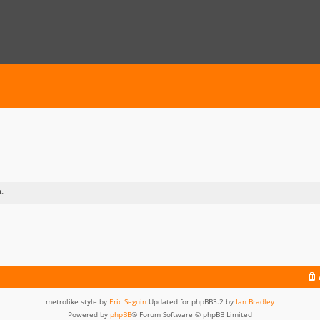
.
metrolike style by
Eric Seguin
Updated for phpBB3.2 by
Ian Bradley
Powered by
phpBB
® Forum Software © phpBB Limited