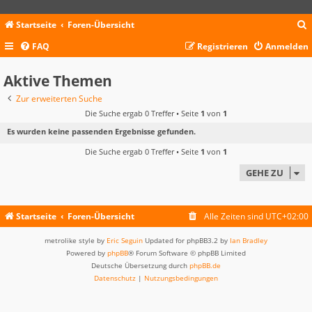
Startseite
Foren-Übersicht
FAQ
Registrieren
Anmelden
c
Aktive Themen
Zur erweiterten Suche
Die Suche ergab 0 Treffer • Seite
1
von
1
Es wurden keine passenden Ergebnisse gefunden.
Die Suche ergab 0 Treffer • Seite
1
von
1
GEHE ZU
Startseite
Foren-Übersicht
Alle Zeiten sind
UTC+02:00
metrolike style by
Eric Seguin
Updated for phpBB3.2 by
Ian Bradley
Powered by
phpBB
® Forum Software © phpBB Limited
Deutsche Übersetzung durch
phpBB.de
Datenschutz
|
Nutzungsbedingungen