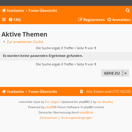
Startseite
Foren-Übersicht
FAQ
Registrieren
Anmelden
c
Aktive Themen
Zur erweiterten Suche
Die Suche ergab 0 Treffer • Seite
1
von
1
Es wurden keine passenden Ergebnisse gefunden.
Die Suche ergab 0 Treffer • Seite
1
von
1
GEHE ZU
Startseite
Foren-Übersicht
Alle Zeiten sind
UTC+02:00
metrolike style by
Eric Seguin
Updated for phpBB3.2 by
Ian Bradley
Powered by
phpBB
® Forum Software © phpBB Limited
Deutsche Übersetzung durch
phpBB.de
Datenschutz
|
Nutzungsbedingungen