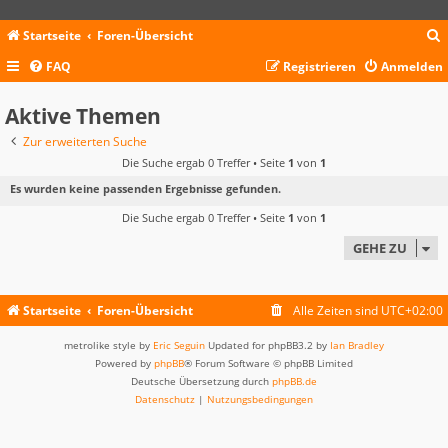
Startseite
Foren-Übersicht
FAQ
Registrieren
Anmelden
c
Aktive Themen
Zur erweiterten Suche
Die Suche ergab 0 Treffer • Seite
1
von
1
Es wurden keine passenden Ergebnisse gefunden.
Die Suche ergab 0 Treffer • Seite
1
von
1
GEHE ZU
Startseite
Foren-Übersicht
Alle Zeiten sind
UTC+02:00
metrolike style by
Eric Seguin
Updated for phpBB3.2 by
Ian Bradley
Powered by
phpBB
® Forum Software © phpBB Limited
Deutsche Übersetzung durch
phpBB.de
Datenschutz
|
Nutzungsbedingungen