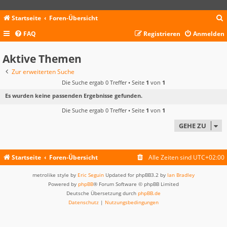
Startseite
Foren-Übersicht
FAQ
Registrieren
Anmelden
c
Aktive Themen
Zur erweiterten Suche
Die Suche ergab 0 Treffer • Seite
1
von
1
Es wurden keine passenden Ergebnisse gefunden.
Die Suche ergab 0 Treffer • Seite
1
von
1
GEHE ZU
Startseite
Foren-Übersicht
Alle Zeiten sind
UTC+02:00
metrolike style by
Eric Seguin
Updated for phpBB3.2 by
Ian Bradley
Powered by
phpBB
® Forum Software © phpBB Limited
Deutsche Übersetzung durch
phpBB.de
Datenschutz
|
Nutzungsbedingungen