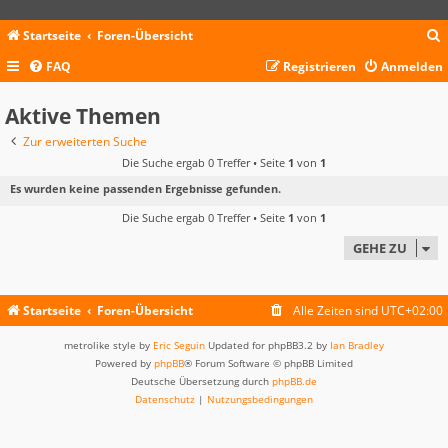
Startseite
Foren-Übersicht
FAQ
Registrieren
Anmelden
c
Aktive Themen
Zur erweiterten Suche
Die Suche ergab 0 Treffer • Seite
1
von
1
Es wurden keine passenden Ergebnisse gefunden.
Die Suche ergab 0 Treffer • Seite
1
von
1
GEHE ZU
Startseite
Foren-Übersicht
Alle Zeiten sind
UTC+02:00
metrolike style by
Eric Seguin
Updated for phpBB3.2 by
Ian Bradley
Powered by
phpBB
® Forum Software © phpBB Limited
Deutsche Übersetzung durch
phpBB.de
Datenschutz
|
Nutzungsbedingungen