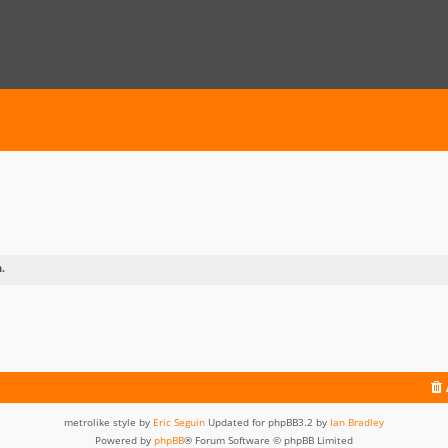
.
metrolike style by
Eric Seguin
Updated for phpBB3.2 by
Ian Bradley
Powered by
phpBB
® Forum Software © phpBB Limited