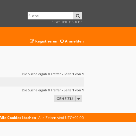
SUCHE
ERWEITERTE SUCHE
Registrieren
Anmelden
Die Suche ergab 0 Treffer • Seite
1
von
1
Die Suche ergab 0 Treffer • Seite
1
von
1
GEHE ZU
Alle Cookies löschen
Alle Zeiten sind
UTC+02:00