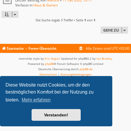
Letzter Beitrag von
Mantra
«
17 Okt 2022 10:11
Verfasst in
Haus & Garten
Die Suche ergab 3 Treffer • Seite
1
von
1
GEHE ZU
Startseite
Foren-Übersicht
Alle Zeiten sind
UTC+02:00
metrolike style by
Eric Seguin
Updated for phpBB3.2 by
Ian Bradley
Powered by
phpBB
® Forum Software © phpBB Limited
Deutsche Übersetzung durch
phpBB.de
Datenschutz
|
Nutzungsbedingungen
Diese Website nutzt Cookies, um dir den
bestmöglichen Komfort bei der Nutzung zu
bieten.
Mehr erfahren
Verstanden!