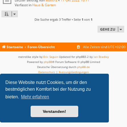
Letzter Beitrag von
Mantra
«
17 Okt 2022 10:11
Verfasst in
Haus & Garten
Die Suche ergab 3 Treffer • Seite
1
von
1
GEHE ZU
Startseite
Foren-Übersicht
Alle Zeiten sind
UTC+02:00
metrolike style by
Eric Seguin
Updated for phpBB3.2 by
Ian Bradley
Powered by
phpBB
® Forum Software © phpBB Limited
Deutsche Übersetzung durch
phpBB.de
Datenschutz
|
Nutzungsbedingungen
Diese Website nutzt Cookies, um dir den
bestmöglichen Komfort bei der Nutzung zu
bieten.
Mehr erfahren
Verstanden!