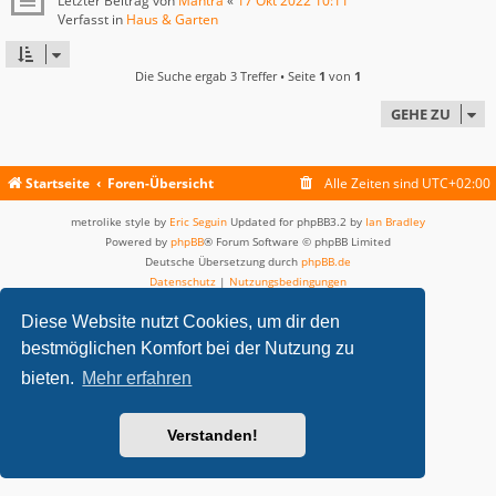
Letzter Beitrag von
Mantra
«
17 Okt 2022 10:11
Verfasst in
Haus & Garten
Die Suche ergab 3 Treffer • Seite
1
von
1
GEHE ZU
Startseite
Foren-Übersicht
Alle Zeiten sind
UTC+02:00
metrolike style by
Eric Seguin
Updated for phpBB3.2 by
Ian Bradley
Powered by
phpBB
® Forum Software © phpBB Limited
Deutsche Übersetzung durch
phpBB.de
Datenschutz
|
Nutzungsbedingungen
Diese Website nutzt Cookies, um dir den
bestmöglichen Komfort bei der Nutzung zu
bieten.
Mehr erfahren
Verstanden!