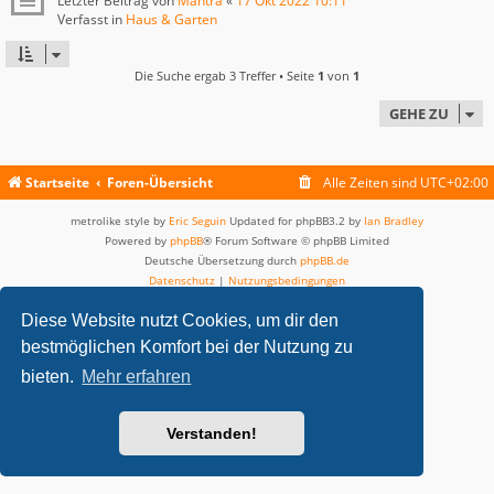
Letzter Beitrag von
Mantra
«
17 Okt 2022 10:11
Verfasst in
Haus & Garten
Die Suche ergab 3 Treffer • Seite
1
von
1
GEHE ZU
Startseite
Foren-Übersicht
Alle Zeiten sind
UTC+02:00
metrolike style by
Eric Seguin
Updated for phpBB3.2 by
Ian Bradley
Powered by
phpBB
® Forum Software © phpBB Limited
Deutsche Übersetzung durch
phpBB.de
Datenschutz
|
Nutzungsbedingungen
Diese Website nutzt Cookies, um dir den
bestmöglichen Komfort bei der Nutzung zu
bieten.
Mehr erfahren
Verstanden!