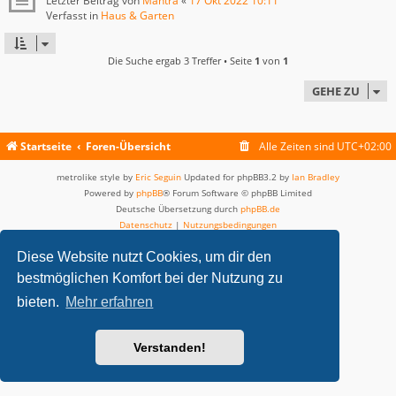
Letzter Beitrag von
Mantra
«
17 Okt 2022 10:11
Verfasst in
Haus & Garten
Die Suche ergab 3 Treffer • Seite
1
von
1
GEHE ZU
Startseite
Foren-Übersicht
Alle Zeiten sind
UTC+02:00
metrolike style by
Eric Seguin
Updated for phpBB3.2 by
Ian Bradley
Powered by
phpBB
® Forum Software © phpBB Limited
Deutsche Übersetzung durch
phpBB.de
Datenschutz
|
Nutzungsbedingungen
Diese Website nutzt Cookies, um dir den
bestmöglichen Komfort bei der Nutzung zu
bieten.
Mehr erfahren
Verstanden!