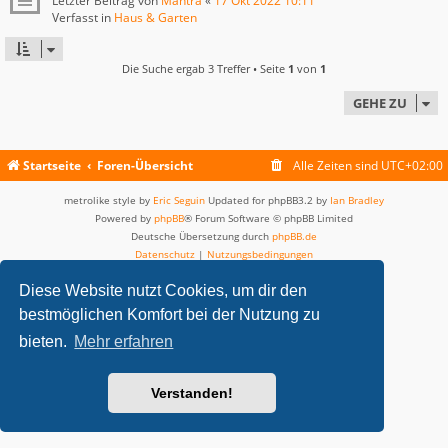
Letzter Beitrag von
Mantra
«
17 Okt 2022 10:11
Verfasst in
Haus & Garten
Die Suche ergab 3 Treffer • Seite
1
von
1
GEHE ZU
Startseite
Foren-Übersicht
Alle Zeiten sind
UTC+02:00
metrolike style by
Eric Seguin
Updated for phpBB3.2 by
Ian Bradley
Powered by
phpBB
® Forum Software © phpBB Limited
Deutsche Übersetzung durch
phpBB.de
Datenschutz
|
Nutzungsbedingungen
Diese Website nutzt Cookies, um dir den
bestmöglichen Komfort bei der Nutzung zu
bieten.
Mehr erfahren
Verstanden!