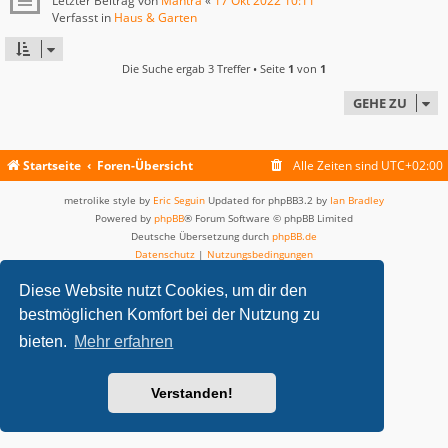
Letzter Beitrag von
Mantra
«
17 Okt 2022 10:11
Verfasst in
Haus & Garten
Die Suche ergab 3 Treffer • Seite
1
von
1
GEHE ZU
Startseite
Foren-Übersicht
Alle Zeiten sind
UTC+02:00
metrolike style by
Eric Seguin
Updated for phpBB3.2 by
Ian Bradley
Powered by
phpBB
® Forum Software © phpBB Limited
Deutsche Übersetzung durch
phpBB.de
Datenschutz
|
Nutzungsbedingungen
Diese Website nutzt Cookies, um dir den
bestmöglichen Komfort bei der Nutzung zu
bieten.
Mehr erfahren
Verstanden!