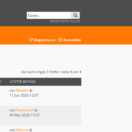
SUCHE
ERWEITERTE SUCHE
Registrieren
Anmelden
Die Suche ergab 3 Treffer • Seite
1
von
1
E
LETZTER BEITRAG
von
Maddin
11 Jun 2026 12:07
von
Turnschuh
04 Mai 2026 17:37
von
Mantra