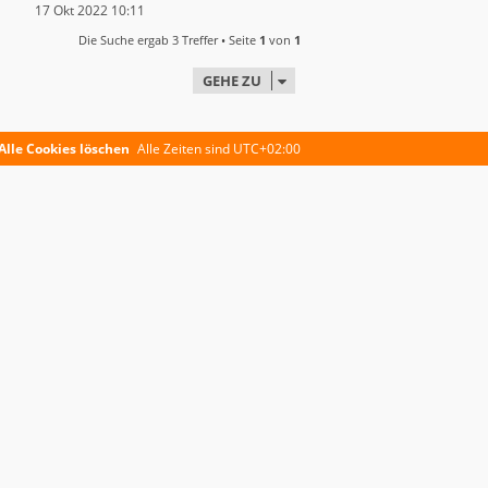
17 Okt 2022 10:11
Die Suche ergab 3 Treffer • Seite
1
von
1
GEHE ZU
Alle Cookies löschen
Alle Zeiten sind
UTC+02:00