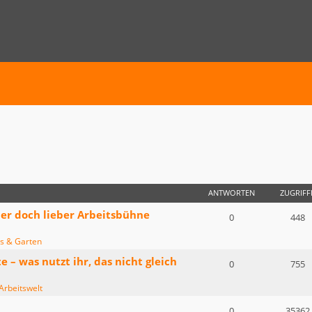
E SUCHE
ANTWORTEN
ZUGRIFF
der doch lieber Arbeitsbühne
0
448
s & Garten
– was nutzt ihr, das nicht gleich
0
755
Arbeitswelt
0
35362