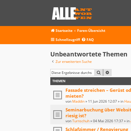
Startseite
Foren-Übersicht
Schnellzugriff
FAQ
Unbeantwortete Themen
Zur erweiterten Suche
SUCHE
ERWEITERT
THEMEN
Fassade streichen – Gerüst o
mieten?
von
Maddin
»
11 Jun 2026 12:07
» in
Hau
Seminarbuchung über Website 
riesig ist?
von
Turnschuh
»
04 Mai 2026 17:37
» in
Schlafzimmer / Renovierung