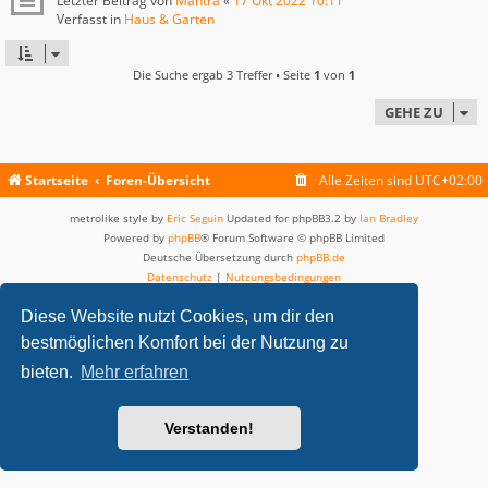
Letzter Beitrag von
Mantra
«
17 Okt 2022 10:11
Verfasst in
Haus & Garten
Die Suche ergab 3 Treffer • Seite
1
von
1
GEHE ZU
Startseite
Foren-Übersicht
Alle Zeiten sind
UTC+02:00
metrolike style by
Eric Seguin
Updated for phpBB3.2 by
Ian Bradley
Powered by
phpBB
® Forum Software © phpBB Limited
Deutsche Übersetzung durch
phpBB.de
Datenschutz
|
Nutzungsbedingungen
Diese Website nutzt Cookies, um dir den
bestmöglichen Komfort bei der Nutzung zu
bieten.
Mehr erfahren
Verstanden!