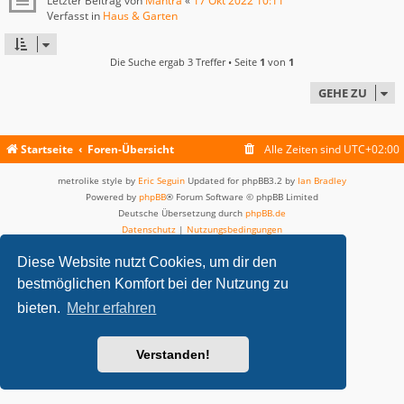
Letzter Beitrag von
Mantra
«
17 Okt 2022 10:11
Verfasst in
Haus & Garten
Die Suche ergab 3 Treffer • Seite
1
von
1
GEHE ZU
Startseite
Foren-Übersicht
Alle Zeiten sind
UTC+02:00
metrolike style by
Eric Seguin
Updated for phpBB3.2 by
Ian Bradley
Powered by
phpBB
® Forum Software © phpBB Limited
Deutsche Übersetzung durch
phpBB.de
Datenschutz
|
Nutzungsbedingungen
Diese Website nutzt Cookies, um dir den
bestmöglichen Komfort bei der Nutzung zu
bieten.
Mehr erfahren
Verstanden!