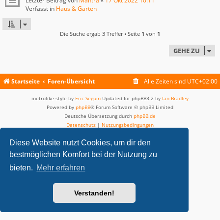
Letzter Beitrag von
Mantra
«
17 Okt 2022 10:11
Verfasst in
Haus & Garten
Die Suche ergab 3 Treffer • Seite
1
von
1
GEHE ZU
Startseite
Foren-Übersicht
Alle Zeiten sind
UTC+02:00
metrolike style by
Eric Seguin
Updated for phpBB3.2 by
Ian Bradley
Powered by
phpBB
® Forum Software © phpBB Limited
Deutsche Übersetzung durch
phpBB.de
Datenschutz
|
Nutzungsbedingungen
Diese Website nutzt Cookies, um dir den
bestmöglichen Komfort bei der Nutzung zu
bieten.
Mehr erfahren
Verstanden!