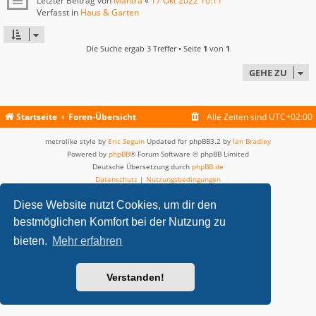
Letzter Beitrag von
Mantra
«
17 Okt 2022 10:11
Verfasst in
Haus & Garten
Die Suche ergab 3 Treffer • Seite
1
von
1
GEHE ZU
Startseite
Foren-Übersicht
Alle Zeiten sind
UTC+02:00
metrolike style by
Eric Seguin
Updated for phpBB3.2 by
Ian Bradley
Powered by
phpBB
® Forum Software © phpBB Limited
Deutsche Übersetzung durch
phpBB.de
Datenschutz
|
Nutzungsbedingungen
Diese Website nutzt Cookies, um dir den
bestmöglichen Komfort bei der Nutzung zu
bieten.
Mehr erfahren
Verstanden!