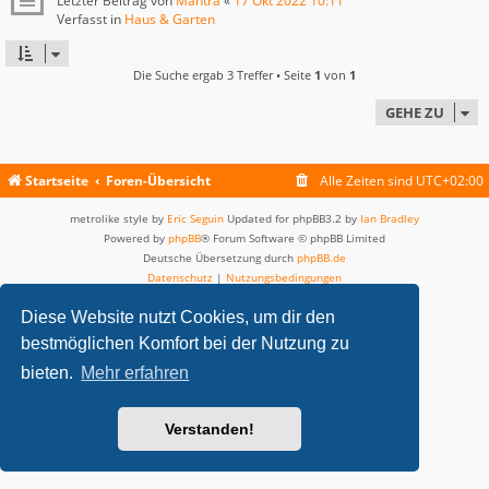
Letzter Beitrag von
Mantra
«
17 Okt 2022 10:11
Verfasst in
Haus & Garten
Die Suche ergab 3 Treffer • Seite
1
von
1
GEHE ZU
Startseite
Foren-Übersicht
Alle Zeiten sind
UTC+02:00
metrolike style by
Eric Seguin
Updated for phpBB3.2 by
Ian Bradley
Powered by
phpBB
® Forum Software © phpBB Limited
Deutsche Übersetzung durch
phpBB.de
Datenschutz
|
Nutzungsbedingungen
Diese Website nutzt Cookies, um dir den
bestmöglichen Komfort bei der Nutzung zu
bieten.
Mehr erfahren
Verstanden!