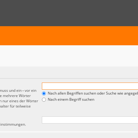
 muss und ein
-
vor ein
Nach allen Begriffen suchen oder Suche wie angeg
de mehrere Wörter
Nach einem Begriff suchen
 nur eines der Wörter
lter für teilweise
reinstimmungen.