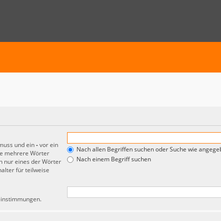
 muss und ein
-
vor ein
Nach allen Begriffen suchen oder Suche wie angeg
de mehrere Wörter
Nach einem Begriff suchen
 nur eines der Wörter
lter für teilweise
reinstimmungen.