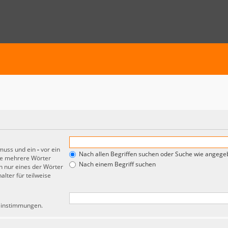
 muss und ein
-
vor ein
Nach allen Begriffen suchen oder Suche wie angeg
de mehrere Wörter
Nach einem Begriff suchen
 nur eines der Wörter
lter für teilweise
reinstimmungen.