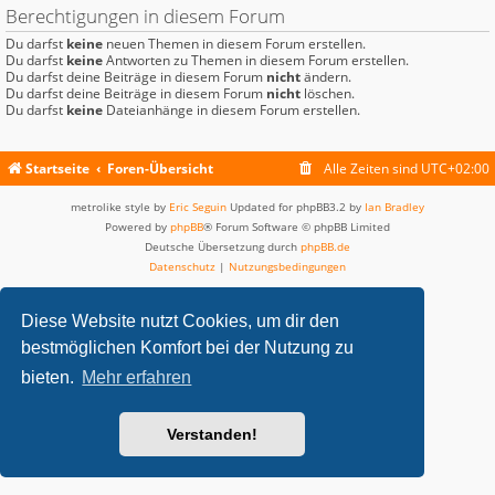
Berechtigungen in diesem Forum
Du darfst
keine
neuen Themen in diesem Forum erstellen.
Du darfst
keine
Antworten zu Themen in diesem Forum erstellen.
Du darfst deine Beiträge in diesem Forum
nicht
ändern.
Du darfst deine Beiträge in diesem Forum
nicht
löschen.
Du darfst
keine
Dateianhänge in diesem Forum erstellen.
Startseite
Foren-Übersicht
Alle Zeiten sind
UTC+02:00
metrolike style by
Eric Seguin
Updated for phpBB3.2 by
Ian Bradley
Powered by
phpBB
® Forum Software © phpBB Limited
Deutsche Übersetzung durch
phpBB.de
Datenschutz
|
Nutzungsbedingungen
Diese Website nutzt Cookies, um dir den
bestmöglichen Komfort bei der Nutzung zu
bieten.
Mehr erfahren
Verstanden!