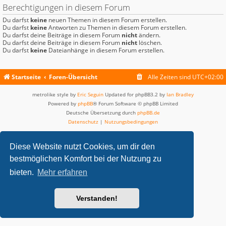
Berechtigungen in diesem Forum
Du darfst
keine
neuen Themen in diesem Forum erstellen.
Du darfst
keine
Antworten zu Themen in diesem Forum erstellen.
Du darfst deine Beiträge in diesem Forum
nicht
ändern.
Du darfst deine Beiträge in diesem Forum
nicht
löschen.
Du darfst
keine
Dateianhänge in diesem Forum erstellen.
Startseite
Foren-Übersicht
Alle Zeiten sind
UTC+02:00
metrolike style by
Eric Seguin
Updated for phpBB3.2 by
Ian Bradley
Powered by
phpBB
® Forum Software © phpBB Limited
Deutsche Übersetzung durch
phpBB.de
Datenschutz
|
Nutzungsbedingungen
Diese Website nutzt Cookies, um dir den
bestmöglichen Komfort bei der Nutzung zu
bieten.
Mehr erfahren
Verstanden!