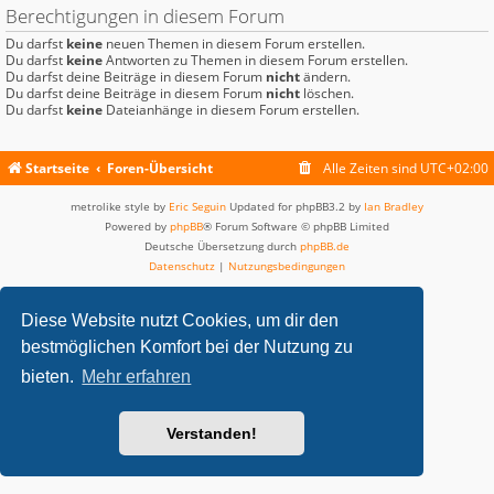
Berechtigungen in diesem Forum
Du darfst
keine
neuen Themen in diesem Forum erstellen.
Du darfst
keine
Antworten zu Themen in diesem Forum erstellen.
Du darfst deine Beiträge in diesem Forum
nicht
ändern.
Du darfst deine Beiträge in diesem Forum
nicht
löschen.
Du darfst
keine
Dateianhänge in diesem Forum erstellen.
Startseite
Foren-Übersicht
Alle Zeiten sind
UTC+02:00
metrolike style by
Eric Seguin
Updated for phpBB3.2 by
Ian Bradley
Powered by
phpBB
® Forum Software © phpBB Limited
Deutsche Übersetzung durch
phpBB.de
Datenschutz
|
Nutzungsbedingungen
Diese Website nutzt Cookies, um dir den
bestmöglichen Komfort bei der Nutzung zu
bieten.
Mehr erfahren
Verstanden!