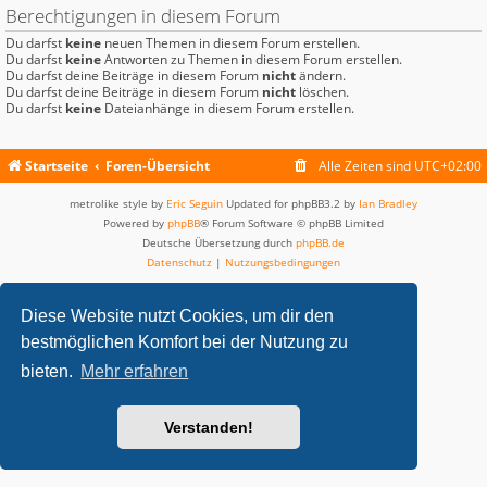
Berechtigungen in diesem Forum
Du darfst
keine
neuen Themen in diesem Forum erstellen.
Du darfst
keine
Antworten zu Themen in diesem Forum erstellen.
Du darfst deine Beiträge in diesem Forum
nicht
ändern.
Du darfst deine Beiträge in diesem Forum
nicht
löschen.
Du darfst
keine
Dateianhänge in diesem Forum erstellen.
Startseite
Foren-Übersicht
Alle Zeiten sind
UTC+02:00
metrolike style by
Eric Seguin
Updated for phpBB3.2 by
Ian Bradley
Powered by
phpBB
® Forum Software © phpBB Limited
Deutsche Übersetzung durch
phpBB.de
Datenschutz
|
Nutzungsbedingungen
Diese Website nutzt Cookies, um dir den
bestmöglichen Komfort bei der Nutzung zu
bieten.
Mehr erfahren
Verstanden!