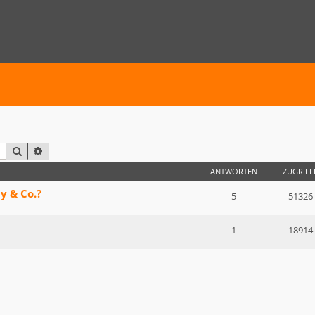
SUCHE
ERWEITERTE SUCHE
ANTWORTEN
ZUGRIFF
y & Co.?
5
51326
1
18914