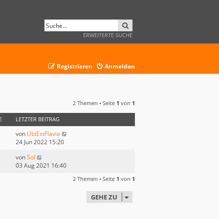
SUCHE
ERWEITERTE SUCHE
Registrieren
Anmelden
2 Themen • Seite
1
von
1
E
LETZTER BEITRAG
von
UbiEstFlavia
24 Jun 2022 15:20
von
Sol
03 Aug 2021 16:40
2 Themen • Seite
1
von
1
GEHE ZU