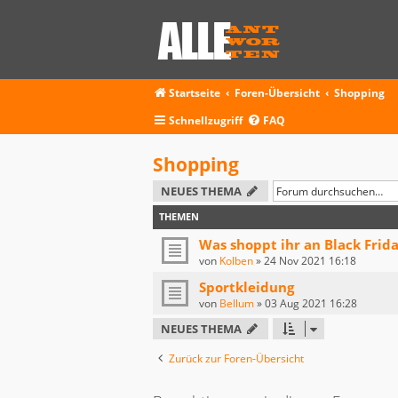
Startseite
Foren-Übersicht
Shopping
Schnellzugriff
FAQ
Shopping
NEUES THEMA
THEMEN
Was shoppt ihr an Black Frida
von
Kolben
»
24 Nov 2021 16:18
Sportkleidung
von
Bellum
»
03 Aug 2021 16:28
NEUES THEMA
Zurück zur Foren-Übersicht