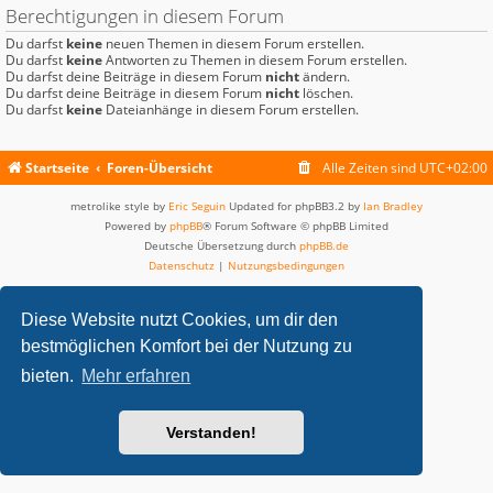
Berechtigungen in diesem Forum
Du darfst
keine
neuen Themen in diesem Forum erstellen.
Du darfst
keine
Antworten zu Themen in diesem Forum erstellen.
Du darfst deine Beiträge in diesem Forum
nicht
ändern.
Du darfst deine Beiträge in diesem Forum
nicht
löschen.
Du darfst
keine
Dateianhänge in diesem Forum erstellen.
Startseite
Foren-Übersicht
Alle Zeiten sind
UTC+02:00
metrolike style by
Eric Seguin
Updated for phpBB3.2 by
Ian Bradley
Powered by
phpBB
® Forum Software © phpBB Limited
Deutsche Übersetzung durch
phpBB.de
Datenschutz
|
Nutzungsbedingungen
Diese Website nutzt Cookies, um dir den
bestmöglichen Komfort bei der Nutzung zu
bieten.
Mehr erfahren
Verstanden!