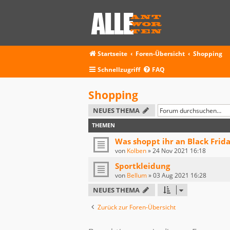
Startseite
Foren-Übersicht
Shopping
Schnellzugriff
FAQ
Shopping
NEUES THEMA
THEMEN
Was shoppt ihr an Black Frida
von
Kolben
»
24 Nov 2021 16:18
Sportkleidung
von
Bellum
»
03 Aug 2021 16:28
NEUES THEMA
Zurück zur Foren-Übersicht