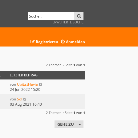
SUCHE
ERWEITERTE SUCHE
Registrieren
Anmelden
2 Themen • Seite
1
von
1
E
LETZTER BEITRAG
von
UbiEstFlavia
24 Jun 2022 15:20
von
Sol
03 Aug 2021 16:40
2 Themen • Seite
1
von
1
GEHE ZU