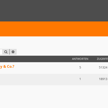
SUCHE
ERWEITERTE SUCHE
ANTWORTEN
ZUGRIFF
y & Co.?
5
51324
1
18913