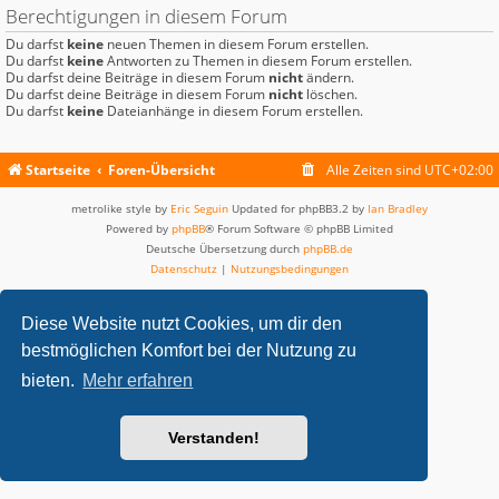
Berechtigungen in diesem Forum
Du darfst
keine
neuen Themen in diesem Forum erstellen.
Du darfst
keine
Antworten zu Themen in diesem Forum erstellen.
Du darfst deine Beiträge in diesem Forum
nicht
ändern.
Du darfst deine Beiträge in diesem Forum
nicht
löschen.
Du darfst
keine
Dateianhänge in diesem Forum erstellen.
Startseite
Foren-Übersicht
Alle Zeiten sind
UTC+02:00
metrolike style by
Eric Seguin
Updated for phpBB3.2 by
Ian Bradley
Powered by
phpBB
® Forum Software © phpBB Limited
Deutsche Übersetzung durch
phpBB.de
Datenschutz
|
Nutzungsbedingungen
Diese Website nutzt Cookies, um dir den
bestmöglichen Komfort bei der Nutzung zu
bieten.
Mehr erfahren
Verstanden!