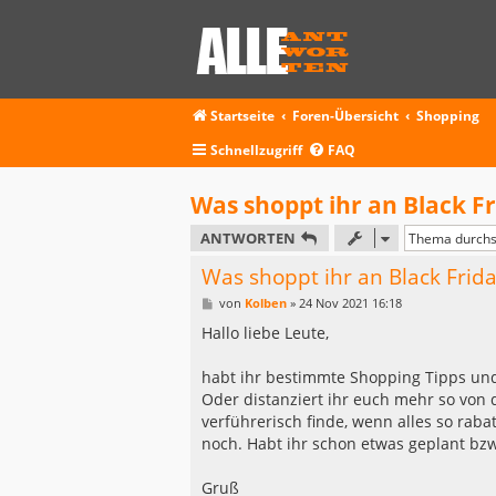
Startseite
Foren-Übersicht
Shopping
Schnellzugriff
FAQ
Was shoppt ihr an Black Fr
ANTWORTEN
Was shoppt ihr an Black Frida
B
von
Kolben
»
24 Nov 2021 16:18
e
i
Hallo liebe Leute,
t
r
a
habt ihr bestimmte Shopping Tipps und
g
Oder distanziert ihr euch mehr so von
verführerisch finde, wenn alles so rabat
noch. Habt ihr schon etwas geplant bz
Gruß