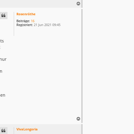
N
a
c
Rosenröthe
h
Beiträge:
16
o
Registriert:
21 Jun 2021 09:45
b
e
n
ts
k
 nur
en
ben
N
a
c
VivaLongoria
h