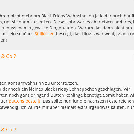
 Jahren nicht mehr am Black Friday Wahnsinn, da ja leider auch häuf
en, um sie dann zu senken. Dieses Jahr war es aber etwas anderes, 
 da muss man ja gewisse Dinge kaufen. Warum das dann nicht am
h mir ein schönes
Stillkissen
besorgt, das klingt zwar wenig glamour
sen!
 & Co.?
iesen Konsumwahnsinn zu unterstützen.
hr dennoch ein kleines Black Friday Schnäppchen geschlagen. Wir
rten noch ganz dringend Button Rohlinge benötigt. Somit haben wi
euer
Buttons bestellt
. Das sollte nun für die nächsten Feste reiche
otwendig. Ich würde mir aber niemals extra irgendwas kaufen, nur
 & Co.?