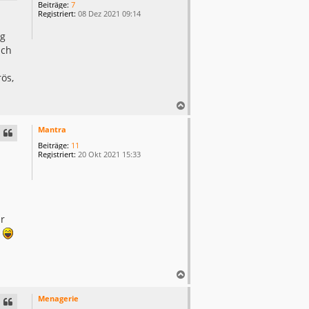
Beiträge:
7
o
Registriert:
08 Dez 2021 09:14
b
e
ig
n
ich
ös,
N
a
c
Mantra
h
Beiträge:
11
o
Registriert:
20 Okt 2021 15:33
b
e
n
r
n
N
a
c
Menagerie