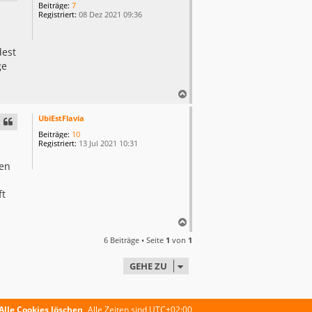
h
Beiträge:
7
o
Registriert:
08 Dez 2021 09:36
b
e
n
dest
ge
N
a
c
UbiEstFlavia
h
Beiträge:
10
o
Registriert:
13 Jul 2021 10:31
b
e
den
n
ft
N
a
6 Beiträge • Seite
1
von
1
c
h
GEHE ZU
o
b
e
n
Alle Cookies löschen
Alle Zeiten sind
UTC+02:00