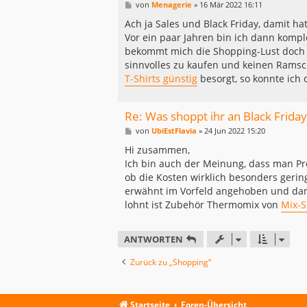
B
von
Menagerie
»
16 Mär 2022 16:11
e
i
Ach ja Sales und Black Friday, damit ha
t
Vor ein paar Jahren bin ich dann komp
r
a
bekommt mich die Shopping-Lust doch
g
sinnvolles zu kaufen und keinen Ramsch
T-Shirts günstig
besorgt, so konnte ich
Re: Was shoppt ihr an Black Friday
B
von
UbiEstFlavia
»
24 Jun 2022 15:20
e
i
Hi zusammen,
t
Ich bin auch der Meinung, dass man Pr
r
a
ob die Kosten wirklich besonders gering
g
erwähnt im Vorfeld angehoben und dann
lohnt ist Zubehör Thermomix von
Mix-S
ANTWORTEN
Zurück zu „Shopping“
Startseite
Foren-Übersicht