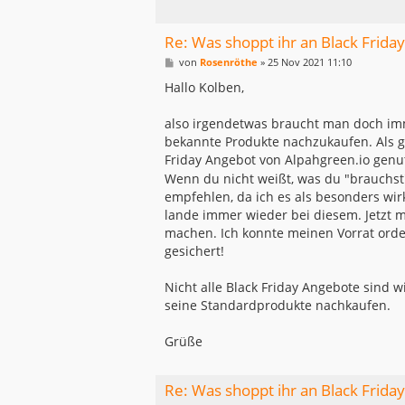
Re: Was shoppt ihr an Black Friday
B
von
Rosenröthe
»
25 Nov 2021 11:10
e
i
Hallo Kolben,
t
r
a
also irgendetwas braucht man doch imme
g
bekannte Produkte nachzukaufen. Als g
Friday Angebot von Alpahgreen.io genu
Wenn du nicht weißt, was du "brauchst
empfehlen, da ich es als besonders wi
lande immer wieder bei diesem. Jetzt 
machen. Ich konnte meinen Vorrat orden
gesichert!
Nicht alle Black Friday Angebote sind 
seine Standardprodukte nachkaufen.
Grüße
Re: Was shoppt ihr an Black Friday