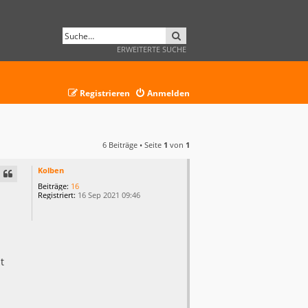
SUCHE
ERWEITERTE SUCHE
Registrieren
Anmelden
6 Beiträge • Seite
1
von
1
Kolben
Beiträge:
16
Registriert:
16 Sep 2021 09:46
t