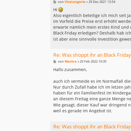
B
von
VivaLongoria
»
29 Dez 2021 13:54
e
i
Hi
t
Also eigentlich beteilige ich mich seit
r
a
im Vorfeld die Preise erst erhöht werd
g
erwarte nämlich mein erstes Kind und
Black Friday erledigen? Deshalb hab ic
ist aber eine sinnvolle Investition gewe
Re: Was shoppt ihr an Black Friday
B
von
Mantra
»
25 Feb 2022 10:35
e
i
Hallo zusammen,
t
r
a
auch ich vermeide es im Normalfall d
g
Nur durch Zufall habe ich im letzen Ja
haben für ein Familienfest im Kinderga
an diesem Freitag eine ganze Menge n
Wie gesagt, dieser Kauf war dringend n
weil es gerade im Angebot ist.
Re: Was shoppt ihr an Black Friday