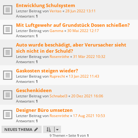
Entwicklung Schulsystem
Letzter Beitrag von
Veritas
«
28 Jun 2022 13:11
Antworten:
1
Mit Luftgewehr auf Grundstück Dosen schießen?
Letzter Beitrag von
Gamma
«
30 Mai 2022 12:17
Antworten:
1
Auto wurde beschädigt, aber Verursacher sieht
sich nicht in der Schuld?
Letzter Beitrag von
Rosenröthe
«
31 Mär 2022 10:32
Antworten:
1
Gaskosten steigen wieder?
Letzter Beitrag von
Ruprecht
«
13 Jan 2022 11:43
Antworten:
1
Geschenkideen
Letzter Beitrag von
Schnabel3
«
20 Dez 2021 16:06
Antworten:
1
Designer Büro umsetzen
Letzter Beitrag von
Rosenröthe
«
17 Aug 2021 10:53
Antworten:
1
NEUES THEMA
9 Themen • Seite
1
von
1