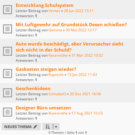
Entwicklung Schulsystem
Letzter Beitrag von
Veritas
«
28 Jun 2022 13:11
Antworten:
1
Mit Luftgewehr auf Grundstück Dosen schießen?
Letzter Beitrag von
Gamma
«
30 Mai 2022 12:17
Antworten:
1
Auto wurde beschädigt, aber Verursacher sieht
sich nicht in der Schuld?
Letzter Beitrag von
Rosenröthe
«
31 Mär 2022 10:32
Antworten:
1
Gaskosten steigen wieder?
Letzter Beitrag von
Ruprecht
«
13 Jan 2022 11:43
Antworten:
1
Geschenkideen
Letzter Beitrag von
Schnabel3
«
20 Dez 2021 16:06
Antworten:
1
Designer Büro umsetzen
Letzter Beitrag von
Rosenröthe
«
17 Aug 2021 10:53
Antworten:
1
NEUES THEMA
9 Themen • Seite
1
von
1