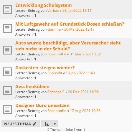
Entwicklung Schulsystem
Letzter Beitrag von
Veritas
«
28 Jun 2022 13:11
Antworten:
1
Mit Luftgewehr auf Grundstück Dosen schießen?
Letzter Beitrag von
Gamma
«
30 Mai 2022 12:17
Antworten:
1
Auto wurde beschädigt, aber Verursacher sieht
sich nicht in der Schuld?
Letzter Beitrag von
Rosenröthe
«
31 Mär 2022 10:32
Antworten:
1
Gaskosten steigen wieder?
Letzter Beitrag von
Ruprecht
«
13 Jan 2022 11:43
Antworten:
1
Geschenkideen
Letzter Beitrag von
Schnabel3
«
20 Dez 2021 16:06
Antworten:
1
Designer Büro umsetzen
Letzter Beitrag von
Rosenröthe
«
17 Aug 2021 10:53
Antworten:
1
NEUES THEMA
9 Themen • Seite
1
von
1