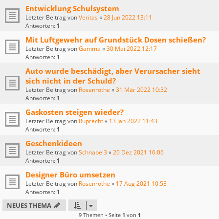
Entwicklung Schulsystem
Letzter Beitrag von
Veritas
«
28 Jun 2022 13:11
Antworten:
1
Mit Luftgewehr auf Grundstück Dosen schießen?
Letzter Beitrag von
Gamma
«
30 Mai 2022 12:17
Antworten:
1
Auto wurde beschädigt, aber Verursacher sieht
sich nicht in der Schuld?
Letzter Beitrag von
Rosenröthe
«
31 Mär 2022 10:32
Antworten:
1
Gaskosten steigen wieder?
Letzter Beitrag von
Ruprecht
«
13 Jan 2022 11:43
Antworten:
1
Geschenkideen
Letzter Beitrag von
Schnabel3
«
20 Dez 2021 16:06
Antworten:
1
Designer Büro umsetzen
Letzter Beitrag von
Rosenröthe
«
17 Aug 2021 10:53
Antworten:
1
NEUES THEMA
9 Themen • Seite
1
von
1