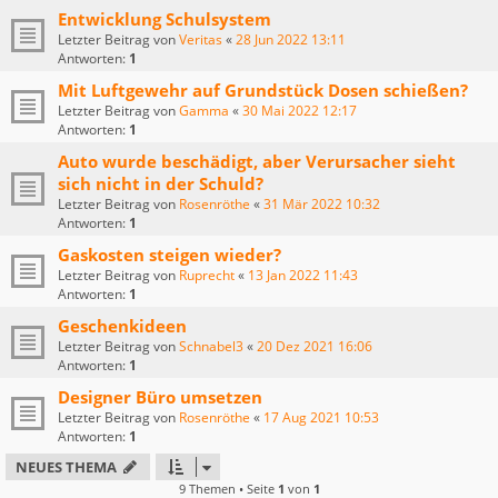
Entwicklung Schulsystem
Letzter Beitrag von
Veritas
«
28 Jun 2022 13:11
Antworten:
1
Mit Luftgewehr auf Grundstück Dosen schießen?
Letzter Beitrag von
Gamma
«
30 Mai 2022 12:17
Antworten:
1
Auto wurde beschädigt, aber Verursacher sieht
sich nicht in der Schuld?
Letzter Beitrag von
Rosenröthe
«
31 Mär 2022 10:32
Antworten:
1
Gaskosten steigen wieder?
Letzter Beitrag von
Ruprecht
«
13 Jan 2022 11:43
Antworten:
1
Geschenkideen
Letzter Beitrag von
Schnabel3
«
20 Dez 2021 16:06
Antworten:
1
Designer Büro umsetzen
Letzter Beitrag von
Rosenröthe
«
17 Aug 2021 10:53
Antworten:
1
NEUES THEMA
9 Themen • Seite
1
von
1