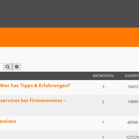
SUCHE
ERWEITERTE SUCHE
ANTWORTEN
ZUGRIFF
 Wer hat Tipps & Erfahrungen?
3
10453
tservices bei Firmenevents –
2
14880
sreisen
1
40595
1
127279