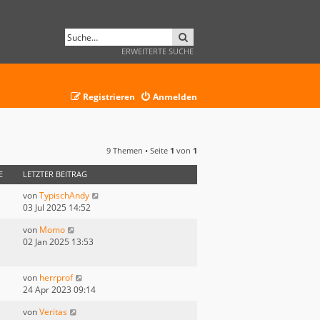
SUCHE
ERWEITERTE SUCHE
Registrieren
Anmelden
9 Themen • Seite
1
von
1
E
LETZTER BEITRAG
von
TypischAndy
03 Jul 2025 14:52
von
Momo
02 Jan 2025 13:53
von
herrprof
24 Apr 2023 09:14
von
Veritas