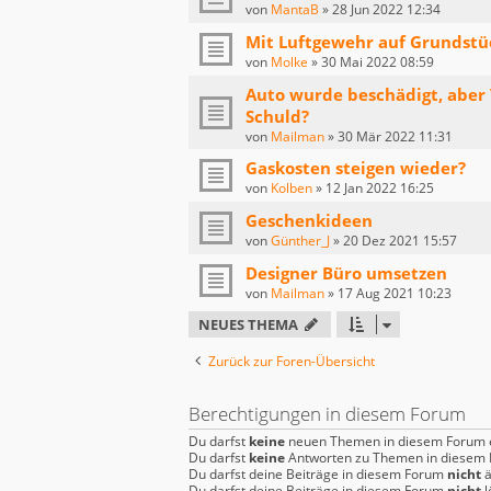
von
MantaB
»
28 Jun 2022 12:34
Mit Luftgewehr auf Grundstü
von
Molke
»
30 Mai 2022 08:59
Auto wurde beschädigt, aber V
Schuld?
von
Mailman
»
30 Mär 2022 11:31
Gaskosten steigen wieder?
von
Kolben
»
12 Jan 2022 16:25
Geschenkideen
von
Günther_J
»
20 Dez 2021 15:57
Designer Büro umsetzen
von
Mailman
»
17 Aug 2021 10:23
NEUES THEMA
Zurück zur Foren-Übersicht
Berechtigungen in diesem Forum
Du darfst
keine
neuen Themen in diesem Forum e
Du darfst
keine
Antworten zu Themen in diesem F
Du darfst deine Beiträge in diesem Forum
nicht
ä
Du darfst deine Beiträge in diesem Forum
nicht
l